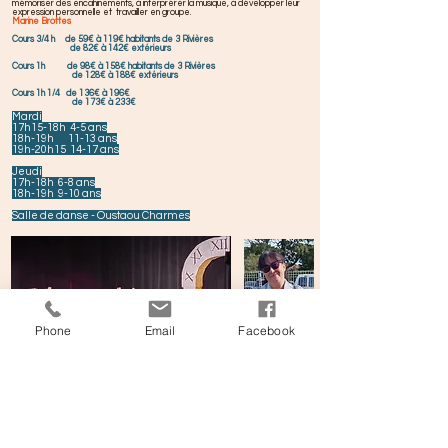
mémoriser des encahinements, à interprérer la musique, à développer leur
expression personnelle et travailler en groupe.
Marine Brottes
Cours 3/4 h de 59
€ à 119€ habitants de 3 Rivières
de 82€ à 142€ extérieurs
Cours 1h de 98€ à 158€ habitants de 3 Rivières
de 128€ à 188€ extérieurs
Cours 1h 1/4 de 136€ à 196€
de 173€ à 233€
Mardi
17h15-18h 4-5 ans
18h-19h 11-13 ans
19h-20h15 14-17 ans
Jeudi
17h-18h 6-8 ans
18h-19h 9-10 ans
​Salle de danse - Oustaou Charmes
Phone
Email
Facebook
Danse Classique
Apprentissage ludique et rigoureux des fondamentaux de la danse classique.
Les petits rats enfileront leur justaucorps pour plonger la tête première dans
l'univers envoûtant de la danse classique à l'Opéra. Sous le regard bienveillant
de votre professeur diplômé d'état, ils exploreront les mouvements de la
danse à la barre, au sol et au centre, à travers des chorégraphies, des
exercices traditionnels et des jeux de dansés. Let's Dance
Françoise Koll