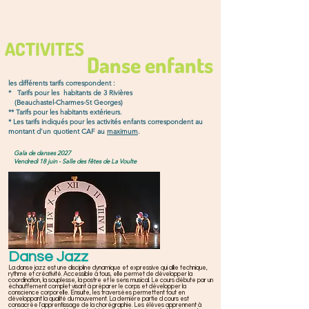
ACTIVITES
Danse enfants
les différents tarifs correspondent :
* Tarifs pour les habitants de 3 Rivières
(Beauchastel-Charmes-St Georges)
** Tarifs pour les habitants extérieurs.
* Les tarifs indiqués pour les activités enfants correspondent au
montant d’un quotient CAF au
maximum
.
Gala de danses 2027
Vendredi 18 juin - Salle des fêtes de La Voulte
Danse Jazz
La danse jazz est une discipline dynamique et expressive qui allie technique,
rythme et créativité. Accessible à tous, elle permet de développer la
coordination, la souplesse, la postre et le sens musical. Le cours débute par un
échauffement complet visant à préparer le corps et développer la
conscience corporelle. Ensuite, les traversées permettent tout en
développant la qualité du mouvement. La dernière partie d cours est
consacrée l'apprentissage de la chorégraphie. Les élèves apprennent à