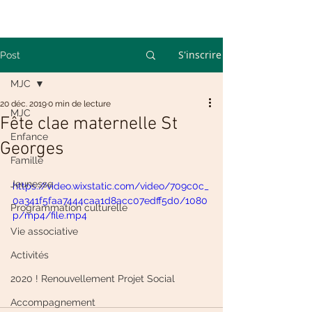
S'inscrire
Post
MJC
20 déc. 2019
0 min de lecture
MJC
Fête clae maternelle St
Enfance
Georges
Famille
Jeunesse
https://video.wixstatic.com/video/709c0c_
0a341f5faa7444caa1d8acc07edff5d0/1080
Programmation culturelle
p/mp4/file.mp4
Vie associative
Activités
2020 ! Renouvellement Projet Social
Accompagnement