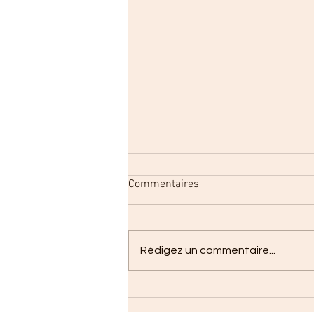
Commentaires
Rédigez un commentaire...
Mercredis loisirs - Les P'tits
mômes !