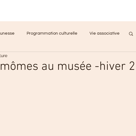
unesse
Programmation culturelle
Vie associative
ture
nt Projet Social
Accompagnement
s mômes au musée -hiver 2