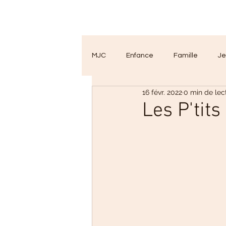
MJC
Enfance
Famille
Je
16 févr. 2022
0 min de lec
Activités
2020 ! Renouvelleme
Les P'tit